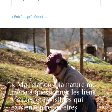
« Entrées précédentes
« Ma relation à la nature me
mène à questionner les liens
visibles et invisibles
qui
existent entre les êtres